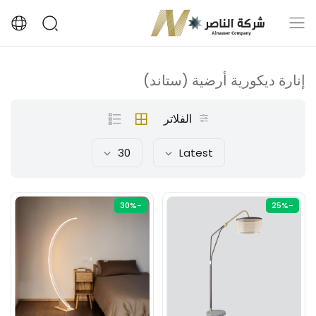
إنارة ديكورية أرضية (ستاند)
الفلاتر
30
Latest
-30%
-25%