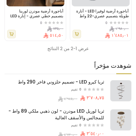
أباجورة أرضية لوفيرا LED - أنارة
أباجورة أرضية مودرن لورينا
طويلة بتصميم عصري-22 واط
بتصميم خطي عصري - إنارة LED
فاخرة لغرف المعيشة والمكاتب -
0
0
ذهبي.
٧٣٥٫٠٠
١٬٩٨٠٫٠٠
٥١٤٫٥٠
١٬٤٨٥٫٠١
عرض 1-2 من 2 النتائج
شوهدت مؤخراً
ثريا كيرو LED - تصميم حلزوني فاخر 290 واط
0
تقييم
ثريا لوريل LED مودرن - لون ذهبي ملكي 89 واط -
للمجالس والأسقف العالية
0
تقييم