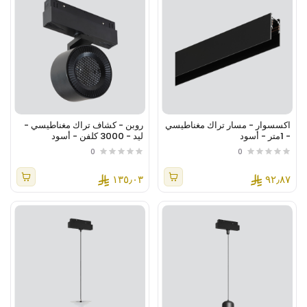
اكسسوار - مسار تراك مغناطيسي
روبن - كشاف تراك مغناطيسي -
- 1متر - أسود
ليد - 3000 كلفن - أسود
0
0
١٣٥٫٠٣
٩٢٫٨٧