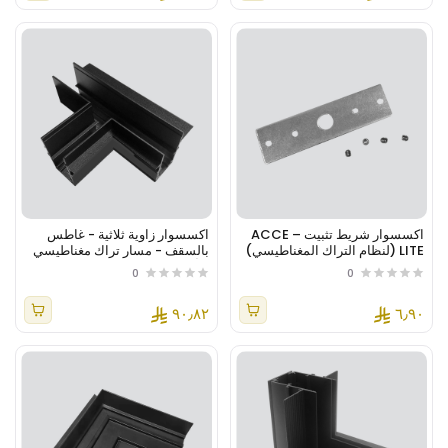
اكسسوار شريط تثبيت – ACCE
اكسسوار زاوية ثلاثية - غاطس
LITE (لنظام التراك المغناطيسي)
بالسقف - مسار تراك مغناطيسي
- أسود
0
0
٩٠٫٨٢
٦٫٩٠