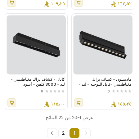
١٠٩٫٢٥
١٦٢٫٥٢
ماديسون - كشاف تراك
كانال - كشاف تراك مغناطيسي -
مغناطيسي -قابل للتوجيه - ليد -
ليد - 3000 كلفن - أسود
3000 كلفن - أسود
0
0
١١٥٫٠٠
١٥٥٫٢٥
عرض 1-20 من 22 النتائج
2
1