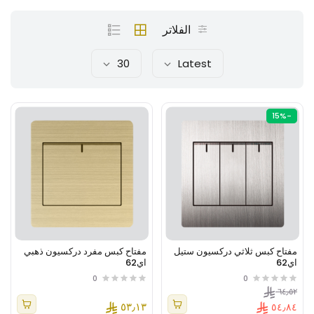
الفلاتر
30
Latest
-15%
مفتاح كبس ثلاثي دركسيون ستيل
مفتاح كبس مفرد دركسيون ذهبي
اي62
اي62
0
0
٦٤٫٥٢
٥٣٫١٣
٥٤٫٨٤