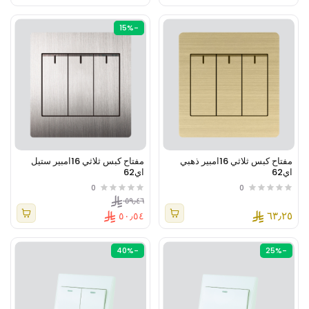
-15%
مفتاح كبس ثلاثي 16امبير ذهبي
مفتاح كبس ثلاثي 16امبير ستيل
اي62
اي62
0
0
٥٩٫٤٦
٦٣٫٢٥
٥٠٫٥٤
-40%
-25%