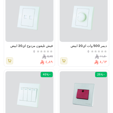
ديمر 500 وات اي20 ابيض
فيش تليفون مزدوج اي20 ابيض
0
0
٥٫٧٥
١١٫٥٠
٤٫٨٩
٨٫٦٣
-40%
-25%