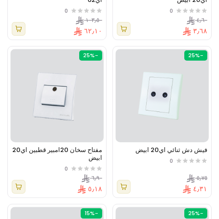
0
0
١٠٣٫٥٠
٤٫٦٠
٦٢٫١٠
٣٫٦٨
-25%
-25%
فيش دش ثنائي اي20 ابيض
مفتاح سخان 20امبير قطبين اي20
ابيض
0
0
٦٫٩٠
٥٫٧٥
٥٫١٨
٤٫٣١
-15%
-25%