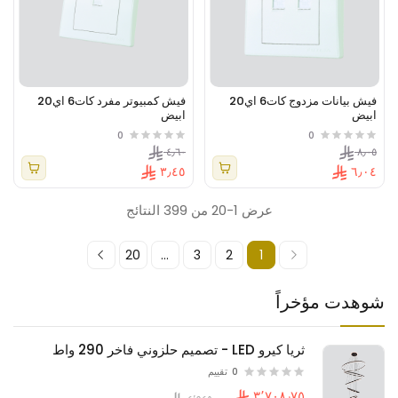
فيش بيانات مزدوج كات6 اي20
فيش كمبيوتر مفرد كات6 اي20
ابيض
ابيض
0
0
٤٫٦٠
٨٫٠٥
٣٫٤٥
٦٫٠٤
عرض 1-20 من 399 النتائج
20
...
3
2
1
شوهدت مؤخراً
ثريا كيرو LED - تصميم حلزوني فاخر 290 واط
0
تقييم