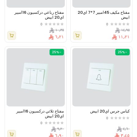
مفتاح مكيف 45امبير 7*7 اي20
مفتاح رباعي دركسيون 16امبير
ابيض
اي20 ابيض
0
0
١٠٫٣٥
١٤٫٩٥
٦٫٢١
١١٫٢١
-25%
-25%
كباس جرس اي20 ابيض
مفتاح ثلاثي دركسيون 16امبير
اي20 ابيض
0
0
٩٫٢٠
٤٫٦٠
٦٫٩٠
٣٫٤٥