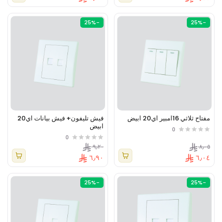
-25%
-25%
مفتاح ثلاثي 16امبير اي20 ابيض
فيش تليفون+ فيش بيانات اي20
ابيض
0
0
٩٫٢٠
٨٫٠٥
٦٫٩٠
٦٫٠٤
-25%
-25%