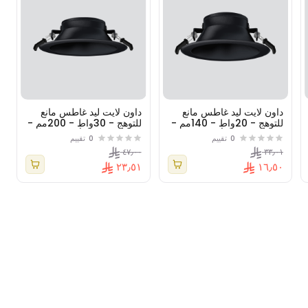
داون لايت ليد غاطس مانع
داون لايت ليد غاطس مانع
للتوهج - 20واط - 140مم -
للتوهج - 30واط - 200مم -
دي اس3 ( دي أو بي )
دي اس3 ( دي أو بي )
0
تقييم
0
تقييم
٤٧٫٠٠
٣٣٫٠١
٢٣٫٥١
١٦٫٥٠