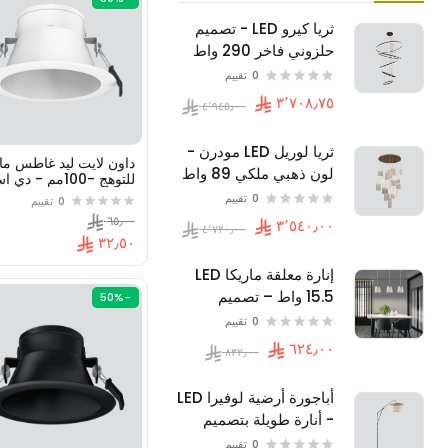
ثريا كيرو LED - تصميم
حلزوني فاخر 290 واط
0
تقييم
ثريا لوريل LED مودرن -
داون لايت ليد غاطس مان
لون ذهبي ملكي 89 واط
(زواية انتشار36° )
- للمجالس والأسقف
0
تقييم
0
تقييم
العالية
٦٥٫٠٠
٣٢٫٥٠
إنارة معلقة ماريكا LED
15.5 واط – تصميم
-50%
عصري 3 وحدات متدلية ،
0
تقييم
لون ذهبي فاخر
أباجورة أرضية لوفيرا LED
- أنارة طويلة بتصميم
عصري-22 واط
0
تقييم