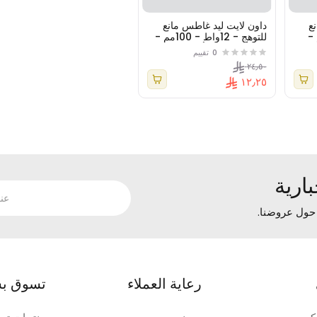
ع
داون لايت ليد غاطس مانع
ط - 68مم -
للتوهج - 12واط - 100مم -
دي اس3 ( دي أو بي )
0
تقييم
٢٤٫٥٠
١٢٫٢٥
ارية
 حول عروضنا.
رعاية العملاء
تسوق بس