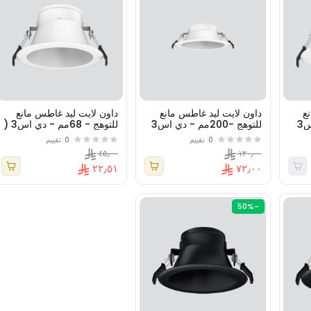
ع
داون لايت ليد غاطس مانع
داون لايت ليد غاطس مانع
للتوهج -100مم - دي اس3
للتوهج -200مم - دي اس3
للتوهج - 68مم - دي اس3 (
(زوايا انارة متعددة)
اس ام دي )
0
تقييم
0
تقييم
٤٥٫٠٠
١٢٠٫٠٠
٢٢٫٥١
٧٢٫٠٠
-50%