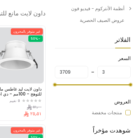
أنظمة الأنتركوم - فيديو فون
داون لايت مانع للت
عروض الصيف الحصرية
غير متوفر بالمخزون
الفلاتر
-50%
السعر
داون لايت ليد غاطس مان
( اس ام دي )
العروض
0
تقييم
٥١٫٠٠
منتجات مخفضة
٢٥٫٥١
شوهدت مؤخراً
غير متوفر بالمخزون
-50%