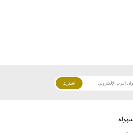
اشترك
هولة