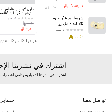
داون لايت ليد غاطس مان
للتوهج - 7وا
دي اس3 ( دي أو بي )
شريط ليد 14واط/م
0
تقييم
180ليد - دبل رو
١٨٫٥٠
٩٫٢٦
0
تقييم
عرض 1-12 من 12 النتائج
اشترك في نشرتنا الإخب
اشترك في نشرتنا الإخبارية وتلقي إشعارات
تواصل معنا
حسابي