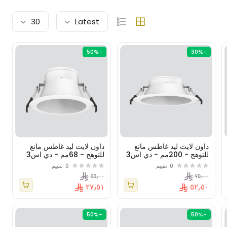
30
Latest
-50%
-30%
داون لايت ليد غاطس مانع
داون لايت ليد غاطس مانع
للتوهج - 200مم - دي اس3
للتوهج - 68مم - دي اس3
( اس ام دي )
(زوايا انارة متعددة)
0
تقييم
0
تقييم
٥٥٫٠٠
٧٥٫٠٠
٢٧٫٥١
٥٢٫٥٠
-50%
-50%